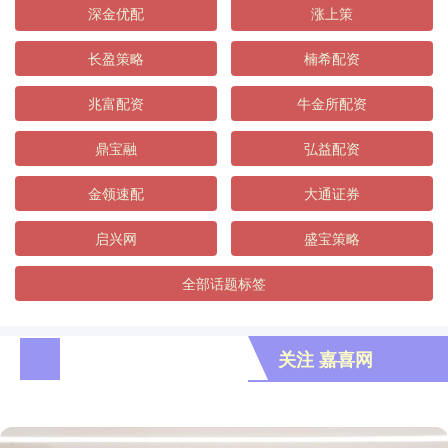
深金优配
涨上策
长盈策略
楠希配资
兆富配资
牛金所配资
鼎宝融
弘益配资
金领速配
大通证券
启兴网
盛宝策略
全部话题标签
关注 嘉喜网