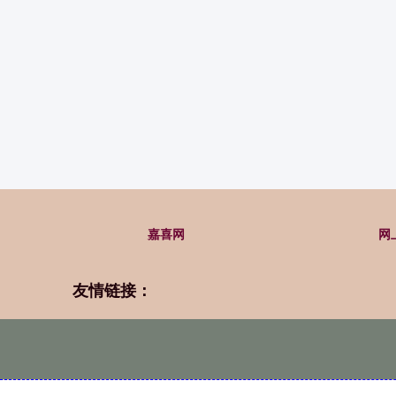
嘉喜网
网
友情链接：