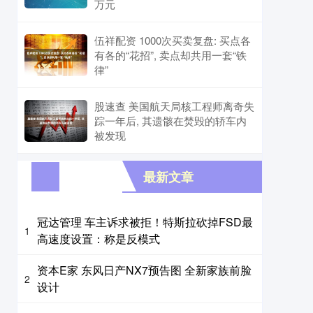
万元
伍祥配资 1000次买卖复盘: 买点各
有各的“花招”, 卖点却共用一套“铁
律”
股速查 美国航天局核工程师离奇失
踪一年后, 其遗骸在焚毁的轿车内
被发现
最新文章
冠达管理 车主诉求被拒！特斯拉砍掉FSD最
1
高速度设置：称是反模式
资本E家 东风日产NX7预告图 全新家族前脸
2
设计