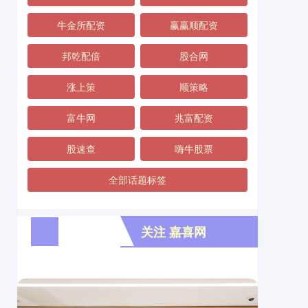
牛金所配资
赢赢顺配资
邦乾配倍
股合网
涨上策
顺策略
富牛网
兆富配资
股速查
嗨牛股票
全部话题标签
关注 嘉喜网