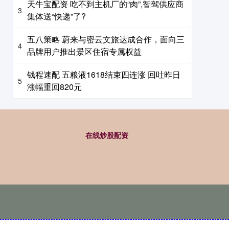
天牛宝配资 吃不到主机厂的“肉”,智驾供应商
3
集体送“快递”了?
五八策略 蔚来与密云文旅达成合作，面向三
4
品牌用户推出景区住宿专属权益
钱程速配 五粮液1618结束四连涨 回吐昨日
5
涨幅重回820元
在线炒股配资