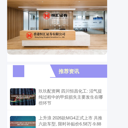
推荐资讯
玖玖配资网 四川恒昌化工: 沼气提
纯过程中的甲烷损失主要发生在哪
些环节
上升浪 2026款MG4正式上市 共推
六款车型, 限时补贴价6.58万-9.88