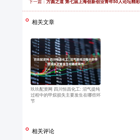
下一篇：
方圆之道 第七届上海创新创业青年50人论坛精
相关文章
玖玖配资网 四川恒昌化工: 沼气提纯
过程中的甲烷损失主要发生在哪些环
节
相关评论