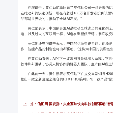
在演讲中，黄仁勋简单回顾了英伟达公司一路走来的历程，
在推动AI的快速创新，现在有超过100万名开发者投身该领域，
品都是世界级的，推动了全球AI发展。”
黄仁勋表示，中国的开源AI是推动全球进步的催化剂,让各
电、以及过去的互联网一样，AI也在重塑供应链，彻底改
黄仁勋还在演讲中表示，中国的供应链是奇迹。他预测，
作，智能产品的制造也将由AI驱动。“这将为中国的供应链
在黄仁勋看来，AI的下一波浪潮将是机器人系统，它具
软件和AI驱动，协调人机协作的机器人团队，生产由AI所
在此前一天，黄仁勋表示英伟达正在提交重新销售H20G
推出一款全新且完全兼容的RTX PRO系列GPU，该产品“
上一篇：
信汇网 国资委：央企要加快向科技创新驱动“智