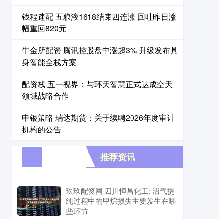
钱程速配 五粮液1618结束四连涨 回吐昨日涨
幅重回820元
牛金所配资 腾讯控股盘中涨超3% 升级发布具
身智能全栈方案
配资栈 五一视界：与环天智慧正式达成空天
领域战略合作
申银策略 瑞达期货：关于续聘2026年度审计
机构的公告
推荐资讯
玖玖配资网 四川恒昌化工: 沼气提
纯过程中的甲烷损失主要发生在哪
些环节